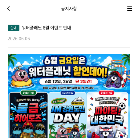
공지사항
이
메
전
뉴
워터플래닛 6월 이벤트 안내
안내
2026.06.06