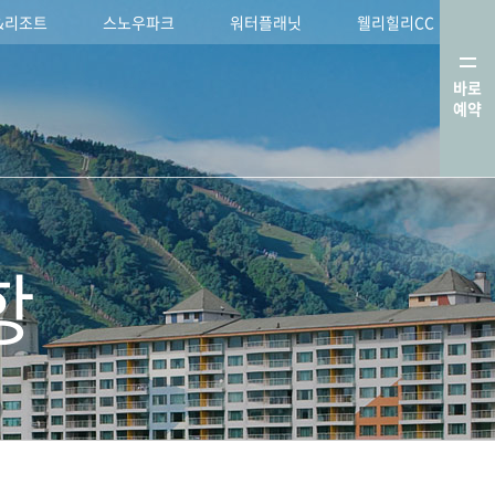
&리조트
스노우파크
워터플래닛
웰리힐리CC
바로
로
예약
그
인/
로
그
아
웃
항