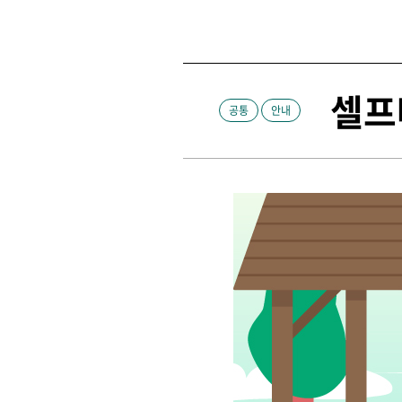
셀프
공통
안내