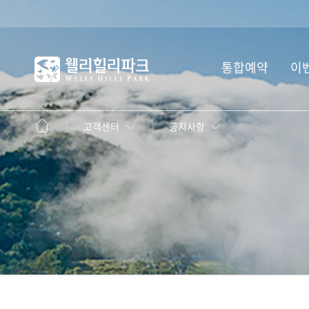
웰
통합예약
이
리
힐
리
파
고객센터
공지사항
크